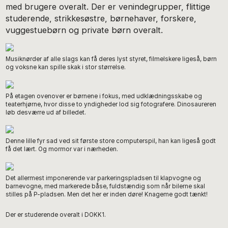
med brugere overalt. Der er venindegrupper, flittige
studerende, strikkesøstre, børnehaver, forskere,
vuggestuebørn og private børn overalt.
Musiknørder af alle slags kan få deres lyst styret, filmelskere ligeså, børn
og voksne kan spille skak i stor størrelse.
På etagen ovenover er børnene i fokus, med udklædningsskabe og
teaterhjørne, hvor disse to yndigheder lod sig fotografere. Dinosaureren
løb desværre ud af billedet.
Denne lille fyr sad ved sit første store computerspil, han kan ligeså godt
få det lært. Og mormor var i nærheden.
Det allermest imponerende var parkeringspladsen til klapvogne og
barnevogne, med markerede båse, fuldstændig som når bilerne skal
stilles på P-pladsen. Men det her er inden døre! Knageme godt tænkt!
Der er studerende overalt i DOKK1.