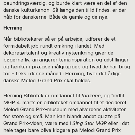
beundringsværdig, og burde klart være en del af den
danske kulturkanon. Så længe den tillid findes, er der
håb for danskerne. Både de gamle og de nye.
Herning
Når bibliotekarer så er på arbejde, udfører de et
formidabelt job rundt omkring i landet. Med
dekoratørtalent og kreativ nytænkning giver de
bøgerne liv, arrangerer temainspiration og udstillinger,
og tænker i præcise målgrupper, og hvad de har brug
for – f.eks i denne måned i Herning, hvor det årlige
danske Melodi Grand Prix skal holdes.
Herning Bibliotek er omdannet til
fanzone
, og “indtil
MGP 4. marts er biblioteket omdannet til et decideret
Melodi Grand Prix-museum med alverdens aktiviteter
for store og små. Man kan blandt andet quizze på
Grand Prix-viden, være med i
Sing Star MGP
eller i det
hele taget bare blive klogere på Melodi Grand Prix