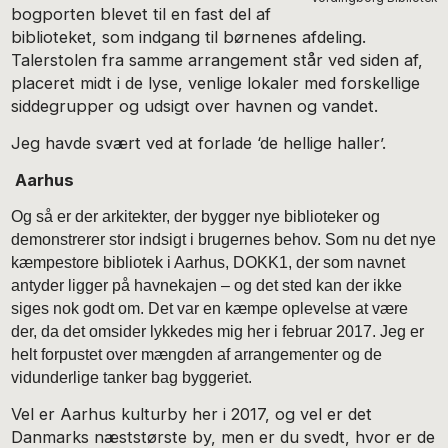
bogporten blevet til en fast del af
biblioteket, som indgang til børnenes afdeling.
Talerstolen fra samme arrangement står ved siden af,
placeret midt i de lyse, venlige lokaler med forskellige
siddegrupper og udsigt over havnen og vandet.
Jeg havde svært ved at forlade ‘de hellige haller’.
Aarhus
Og så er der arkitekter, der bygger nye biblioteker og
demonstrerer stor indsigt i brugernes behov. Som nu det nye
kæmpestore bibliotek i Aarhus, DOKK1, der som navnet
antyder ligger på havnekajen – og det sted kan der ikke
siges nok godt om. Det var en kæmpe oplevelse at være
der, da det omsider lykkedes mig her i februar 2017. Jeg er
helt forpustet over mængden af arrangementer og de
vidunderlige tanker bag byggeriet
.
Vel er Aarhus kulturby her i 2017, og vel er det
Danmarks næststørste by, men er du svedt, hvor er de