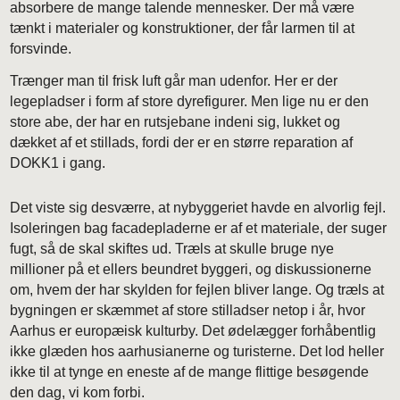
absorbere de mange talende mennesker. Der må være
tænkt i materialer og konstruktioner, der får larmen til at
forsvinde.
Trænger man til frisk luft går man udenfor. Her er der
legepladser i form af store dyrefigurer. Men lige nu er den
store abe, der har en rutsjebane indeni sig, lukket og
dækket af et stillads, fordi der er en større reparation af
DOKK1 i gang.
Det viste sig desværre, at nybyggeriet havde en alvorlig fejl.
Isoleringen bag facadepladerne er af et materiale, der suger
fugt, så de skal skiftes ud. Træls at skulle bruge nye
millioner på et ellers beundret byggeri, og diskussionerne
om, hvem der har skylden for fejlen bliver lange. Og træls at
bygningen er skæmmet af store stilladser netop i år, hvor
Aarhus er europæisk kulturby. Det ødelægger forhåbentlig
ikke glæden hos aarhusianerne og turisterne. Det lod heller
ikke til at tynge en eneste af de mange flittige besøgende
den dag, vi kom forbi.