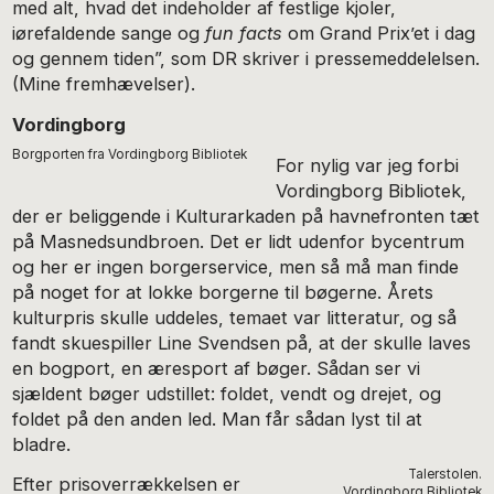
med alt, hvad det indeholder af festlige kjoler,
iørefaldende sange og
fun facts
om Grand Prix’et i dag
og gennem tiden”, som DR skriver i pressemeddelelsen.
(Mine fremhævelser).
Vordingborg
Borgporten fra Vordingborg Bibliotek
For nylig var jeg forbi
Vordingborg Bibliotek,
der er beliggende i Kulturarkaden på havnefronten tæt
på Masnedsundbroen. Det er lidt udenfor bycentrum
og her er ingen borgerservice, men så må man finde
på noget for at lokke borgerne til bøgerne. Årets
kulturpris skulle uddeles, temaet var litteratur, og så
fandt skuespiller Line Svendsen på, at der skulle laves
en bogport, en æresport af bøger. Sådan ser vi
sjældent bøger udstillet: foldet, vendt og drejet, og
foldet på den anden led. Man får sådan lyst til at
bladre.
Talerstolen.
Efter prisoverrækkelsen er
Vordingborg Bibliotek