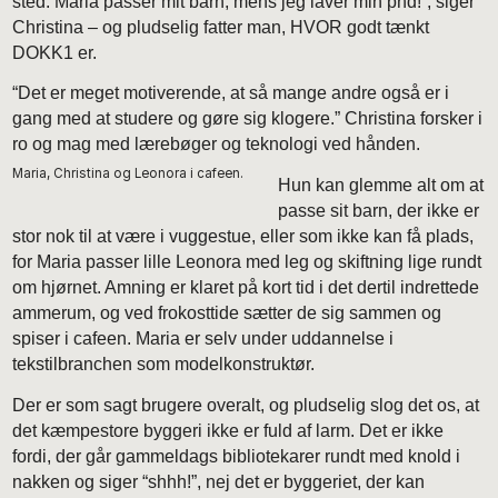
sted. Maria passer mit barn, mens jeg laver min phd!”, siger
Christina – og pludselig fatter man, HVOR godt tænkt
DOKK1 er.
“Det er meget motiverende, at så mange andre også er i
gang med at studere og gøre sig klogere.” Christina forsker i
ro og mag med lærebøger og teknologi ved hånden.
Maria, Christina og Leonora i cafeen.
Hun kan glemme alt om at
passe sit barn, der ikke er
stor nok til at være i vuggestue, eller som ikke kan få plads,
for Maria passer lille Leonora med leg og skiftning lige rundt
om hjørnet. Amning er klaret på kort tid i det dertil indrettede
ammerum, og ved frokosttide sætter de sig sammen og
spiser i cafeen. Maria er selv under uddannelse i
tekstilbranchen som modelkonstruktør.
Der er som sagt brugere overalt, og pludselig slog det os, at
det kæmpestore byggeri ikke er fuld af larm. Det er ikke
fordi, der går gammeldags bibliotekarer rundt med knold i
nakken og siger “shhh!”, nej det er byggeriet, der kan