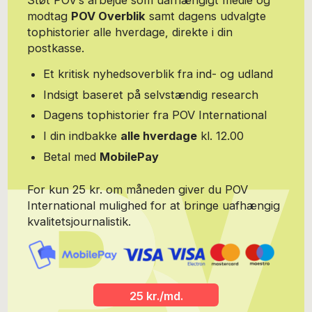
Støt POV’s arbejde som uafhængigt medie og
modtag
POV Overblik
samt dagens udvalgte
tophistorier alle hverdage, direkte i din
postkasse.
Et kritisk nyhedsoverblik fra ind- og udland
Indsigt baseret på selvstændig research
Dagens tophistorier fra POV International
I din indbakke
alle hverdage
kl. 12.00
Betal med
MobilePay
For kun 25 kr. om måneden giver du POV
International mulighed for at bringe uafhængig
kvalitetsjournalistik.
25 kr./md.