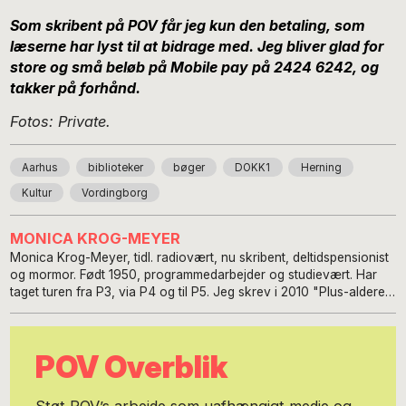
Som skribent på POV får jeg kun den betaling, som
læserne har lyst til at bidrage med. Jeg bliver glad for
store og små beløb på Mobile pay på 2424 6242, og
takker på forhånd.
Fotos: Private.
Aarhus
biblioteker
bøger
DOKK1
Herning
Kultur
Vordingborg
MONICA KROG-MEYER
Monica Krog-Meyer, tidl. radiovært, nu skribent, deltidspensionist
og mormor. Født 1950, programmedarbejder og studievært. Har
taget turen fra P3, via P4 og til P5. Jeg skrev i 2010 "Plus-alderen
- vi bliver jo bare ved!", der medfører mange muntre foredrag
rundt i Danmark.
POV Overblik